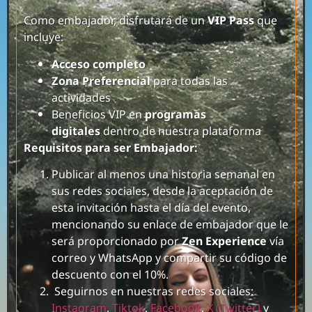
Como embajador, disfrutará de un
VIP Pass
que
incluye:
Acceso completo
Zona Preferencial
para todas las
actividades
Beneficios VIP en
programas
digitales
dentro de nuestra plataforma
Requisitos para ser Embajador:
Publicar al menos una historia semanal en
sus redes sociales, desde la aceptación de
esta invitación hasta el día del evento,
mencionando su enlace de embajador que le
será proporcionado por
Zen Experience
vía
correo y WhatsApp y compartir su código de
descuento con el 10%.
Seguirnos en nuestras redes sociales:
Instagram
,
Tiktok
,
Facebook
,
X (Twitter)
y