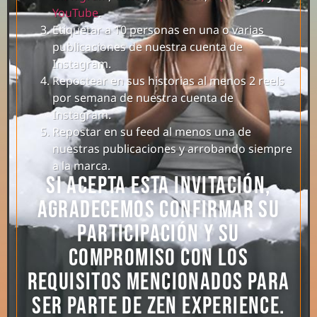
YouTube
.
Etiquetar a 10 personas en una o varias
publicaciones de nuestra cuenta de
Instagram.
Repostear en sus historias al menos 2 reels
por semana de nuestra cuenta de
Instagram.
Repostar en su feed al menos una de
nuestras publicaciones y arrobando siempre
a la marca.
Si acepta esta invitación,
agradecemos confirmar su
participación y su
compromiso con los
requisitos mencionados para
ser parte de Zen Experience.