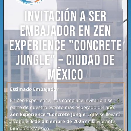
Invitación a Ser
Embajador en Zen
Experience "Concrete
Jungle" – Ciudad de
México
Estimado Embajador
En Zen Experience, nos complace invitarlo a ser
parte de nuestro evento más esperado del año:
Zen Experience “Concrete Jungle”
, que se llevará
a cabo el
6 de diciembre de 2025
en la vibrante
Ciudad de México.